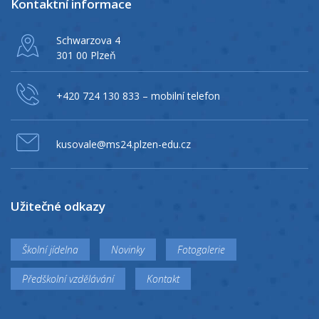
Kontaktní informace
Schwarzova 4
301 00 Plzeň
+420 724 130 833
– mobilní telefon
kusovale@ms24.plzen-edu.cz
Užitečné odkazy
Školní jídelna
Novinky
Fotogalerie
Předškolní vzdělávání
Kontakt