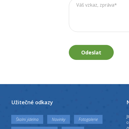
Odeslat
Užitečné odkazy
J
Školní jídelna
Novinky
Fotogalerie
c
č