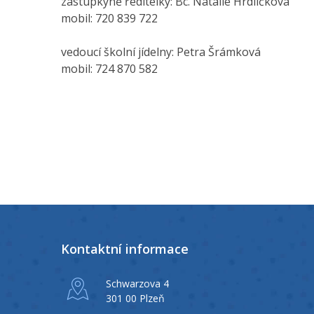
zástupkyně ředitelky: Bc. Natálie Hrdličková
mobil: 720 839 722
vedoucí školní jídelny: Petra Šrámková
mobil: 724 870 582
Kontaktní informace
Schwarzova 4
301 00 Plzeň