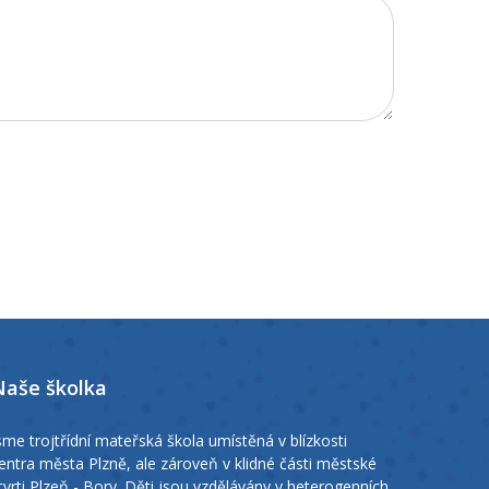
Naše školka
sme trojtřídní mateřská škola umístěná v blízkosti
entra města Plzně, ale zároveň v klidné části městské
tvrti Plzeň - Bory. Děti jsou vzdělávány v heterogenních